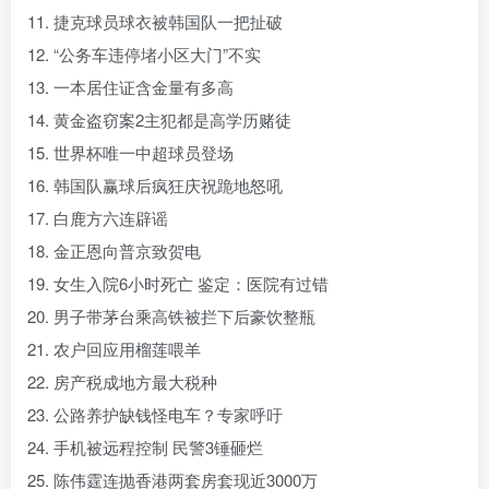
11. 捷克球员球衣被韩国队一把扯破
12. “公务车违停堵小区大门”不实
13. 一本居住证含金量有多高
14. 黄金盗窃案2主犯都是高学历赌徒
15. 世界杯唯一中超球员登场
16. 韩国队赢球后疯狂庆祝跪地怒吼
17. 白鹿方六连辟谣
18. 金正恩向普京致贺电
19. 女生入院6小时死亡 鉴定：医院有过错
20. 男子带茅台乘高铁被拦下后豪饮整瓶
21. 农户回应用榴莲喂羊
22. 房产税成地方最大税种
23. 公路养护缺钱怪电车？专家呼吁
24. 手机被远程控制 民警3锤砸烂
25. 陈伟霆连抛香港两套房套现近3000万