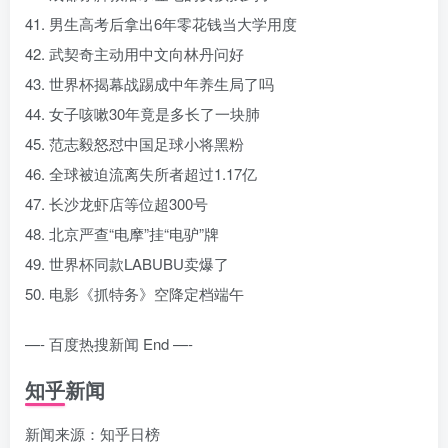
41. 男生高考后拿出6年零花钱当大学用度
42. 武契奇主动用中文向林丹问好
43. 世界杯揭幕战踢成中年养生局了吗
44. 女子咳嗽30年竟是多长了一块肺
45. 范志毅怒怼中国足球小将黑粉
46. 全球被迫流离失所者超过1.17亿
47. 长沙龙虾店等位超300号
48. 北京严查“电摩”挂“电驴”牌
49. 世界杯同款LABUBU卖爆了
50. 电影《抓特务》空降定档端午
—- 百度热搜新闻 End —-
知乎新闻
新闻来源：知乎日榜