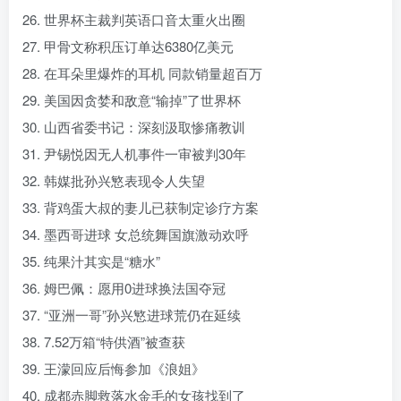
26. 世界杯主裁判英语口音太重火出圈
27. 甲骨文称积压订单达6380亿美元
28. 在耳朵里爆炸的耳机 同款销量超百万
29. 美国因贪婪和敌意“输掉”了世界杯
30. 山西省委书记：深刻汲取惨痛教训
31. 尹锡悦因无人机事件一审被判30年
32. 韩媒批孙兴慜表现令人失望
33. 背鸡蛋大叔的妻儿已获制定诊疗方案
34. 墨西哥进球 女总统舞国旗激动欢呼
35. 纯果汁其实是“糖水”
36. 姆巴佩：愿用0进球换法国夺冠
37. “亚洲一哥”孙兴慜进球荒仍在延续
38. 7.52万箱“特供酒”被查获
39. 王濛回应后悔参加《浪姐》
40. 成都赤脚救落水金毛的女孩找到了